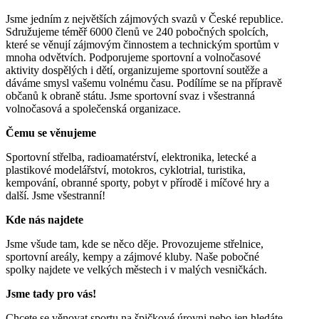
Jsme jedním z největších zájmových svazů v České republice.
Sdružujeme téměř 6000 členů ve 240 pobočných spolcích,
které se věnují zájmovým činnostem a technickým sportům v
mnoha odvětvích. Podporujeme sportovní a volnočasové
aktivity dospělých i dětí, organizujeme sportovní soutěže a
dáváme smysl vašemu volnému času. Podílíme se na přípravě
občanů k obraně státu. Jsme sportovní svaz i všestranná
volnočasová a společenská organizace.
Čemu se věnujeme
Sportovní střelba, radioamatérství, elektronika, letecké a
plastikové modelářství, motokros, cyklotrial, turistika,
kempování, obranné sporty, pobyt v přírodě i míčové hry a
další. Jsme všestranní!
Kde nás najdete
Jsme všude tam, kde se něco děje. Provozujeme střelnice,
sportovní areály, kempy a zájmové kluby. Naše pobočné
spolky najdete ve velkých městech i v malých vesničkách.
Jsme tady pro vás!
Chcete se věnovat sportu na špičkové úrovni nebo jen hledáte