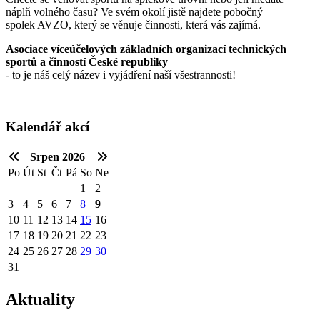
náplň volného času? Ve svém okolí jistě najdete pobočný
spolek AVZO, který se věnuje činnosti, která vás zajímá.
Asociace víceúčelových základních organizací technických
sportů a činností České republiky
- to je náš celý název i vyjádření naší všestrannosti!
Kalendář akcí
Červenec
Září
Srpen 2026
Po
Út
St
Čt
Pá
So
Ne
1
2
3
4
5
6
7
8
9
10
11
12
13
14
15
16
17
18
19
20
21
22
23
24
25
26
27
28
29
30
31
Aktuality