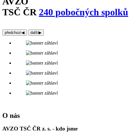
AVZO
TSČ ČR
240 pobočných spolků
předchozí
◀︎
další
▶︎
O nás
AVZO TSČ ČR z. s. - kdo jsme