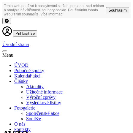
Tento web používá k poskytování služeb, personalizaci reklam
Souhlasím
a analýze návštěvnosti soubory cookie. Používáním tohoto
webu s tím souhlasíte.
Více informací
Přihlásit se
Úvodní strana
Menu
ÚVOD
Pobočné spolky
Kalendář akcí
Články
Aktuality
Užitečné informace
Výroční zprávy
Výsledkové listiny
Fotogalerie
Společenské akce
Soutěže
O nás
kontakty