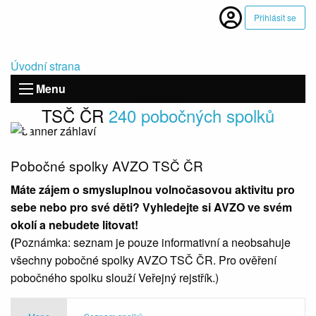
Přihlásit se
Úvodní strana
AVZO
Menu
TSČ ČR
240 pobočných spolků
předchozí
◀︎
další
▶︎
Pobočné spolky AVZO TSČ ČR
Máte zájem o smysluplnou volnočasovou aktivitu pro
sebe nebo pro své děti? Vyhledejte si AVZO ve svém
okolí a nebudete litovat!
(
Poznámka: seznam je pouze informativní a neobsahuje
všechny pobočné spolky AVZO TSČ ČR. Pro ověření
pobočného spolku slouží Veřejný rejstřík.)