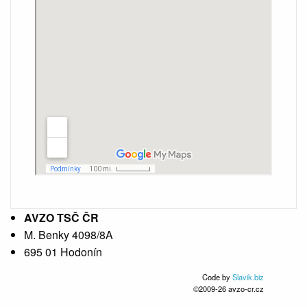
AVZO TSČ ČR
M. Benky 4098/8A
695 01 Hodonín
Code by
Slavik.biz
©2009-26 avzo-cr.cz