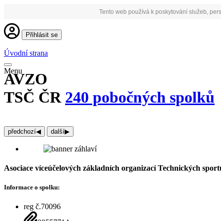
Tento web používá k poskytování služeb, pers
Přihlásit se
Úvodní strana
Menu
AVZO
TSČ ČR
240 pobočných spolků
předchozí
◀︎
další
▶︎
Asociace víceúčelových základních organizací Technických sport
Informace o spolku:
reg č.70096
IČO