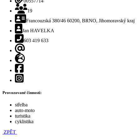
00557714
Počet členů
19
Adresa, psč, kraj
Francouzská 380/46 60200, BRNO, Jihomoravský kraj
Kontaktní osoba
Jan HAVELKA
Telefon
603 419 633
E-mail
Web
Facebook
Instagram
Provozované činnosti:
střelba
auto-moto
turistika
cyklistika
ZPĚT